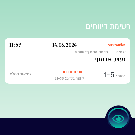
רשימת דיווחים
11:59
14.06.2024
ranovadia1
שחיה
מרחק מהחוף:
0-200
געש, ארסוף
1-5
חוטית נודדת
לתיאור המלא
כמות:
קוטר בס״מ: 11-30