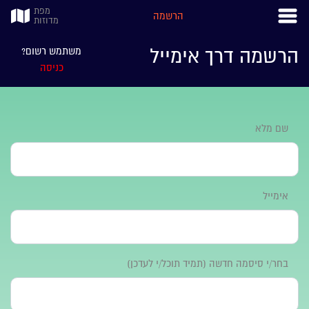
מפת
הרשמה
מדוזות
‫הרשמה דרך אימייל
‫‫משתמש רשום?
‫‬‫כניסה‬
‫שם מלא
‫אימייל‬
בחר/י סיסמה חדשה (תמיד תוכל/י לעדכן)