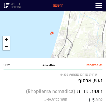
דיווחים
הרשמה
אחרונים
+
−
11:59
14.06.2024
ranovadia1
שחיה
מרחק מהחוף: 0-200
געש, ארסוף
חוטית נודדת
(Rhopilema nomadica)
1-5
כמות:
קוטר בס״מ:11-30