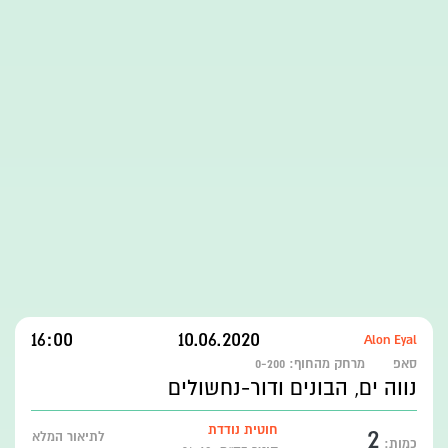
16:00
10.06.2020
Alon Eyal
סאפ
מרחק מהחוף:
0-200
נווה ים, הבונים ודור-נחשולים
2
חוטית נודדת
לתיאור המלא
כמות: