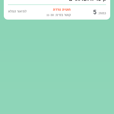
5
חוטית נודדת
לתיאור המלא
כמות:
קוטר בס״מ: 11-30