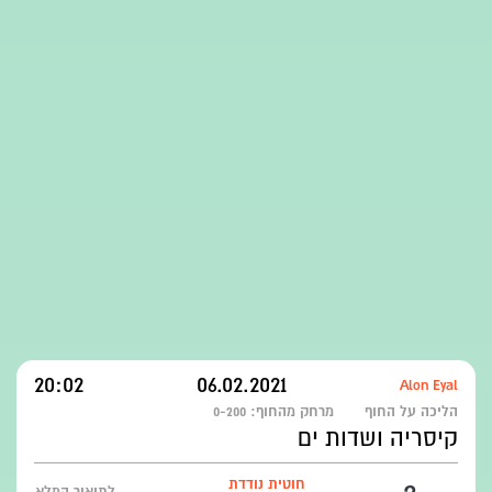
20:02
06.02.2021
Alon Eyal
הליכה על החוף
מרחק מהחוף:
0-200
קיסריה ושדות ים
חוטית נודדת
לתיאור המלא