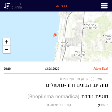
דיווחים
הרשמה
אחרונים
+
−
20:10
12.06.2020
Alon Eyal
סאפ (-)
מרחק מהחוף: 0-200
נווה ים, הבונים ודור-נחשולים
חוטית נודדת
(Rhopilema nomadica)
2
כמות:
קוטר בס״מ:31-60