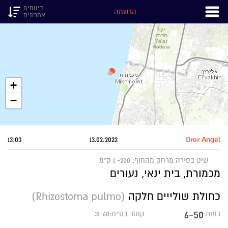
דיווחים
הרשמה
אחרונים
+
−
13:03
13.02.2022
Dror Angel
שיט בסירה
מרחק מהחוף: 200- 1 ק"מ
מכמורת, בית ינאי, נעורים
כחולת שולייים חלקה
(Rhizostoma pulmo)
6-50
כמות:
קוטר בס״מ:31-60