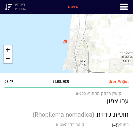
דיווחים
הרשמה
אחרונים
+
−
09:49
24.08.2021
Dror Angel
קיאק
מרחק מהחוף: 0-200
עכו צפון
חוטית נודדת
(Rhopilema nomadica)
1-5
כמות:
קוטר בס״מ:11-30