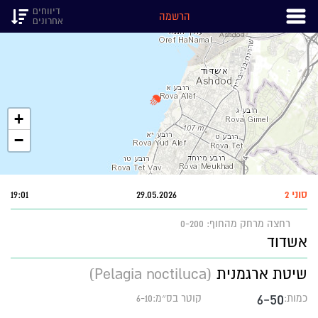
דיווחים
הרשמה
אחרונים
+
−
סוני 2
29.05.2026
19:01
רחצה
מרחק מהחוף: 0-200
אשדוד
שיטת ארגמנית
(Pelagia noctiluca)
6-50
כמות:
קוטר בס״מ:6-10