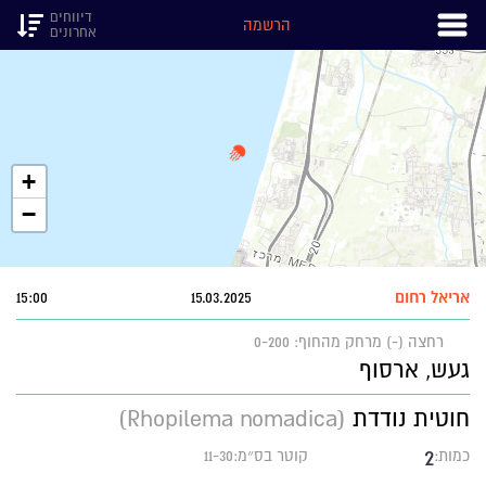
דיווחים
הרשמה
אחרונים
+
−
אריאל רחום
15.03.2025
15:00
רחצה (-)
מרחק מהחוף: 0-200
געש, ארסוף
חוטית נודדת
(Rhopilema nomadica)
2
כמות:
קוטר בס״מ:11-30