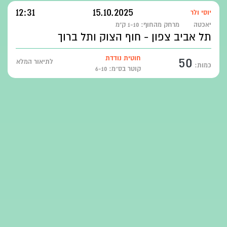
12:31
15.10.2025
יוסי ולר
יאכטה
מרחק מהחוף:
1-10 ק"מ
תל אביב צפון - חוף הצוק ותל ברוך
50
חוטית נודדת
לתיאור המלא
כמות:
קוטר בס״מ: 6-10