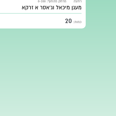
רחצה
מרחק מהחוף:
0-200
מעגן מיכאל וג'אסר א זרקא
20
כמות: