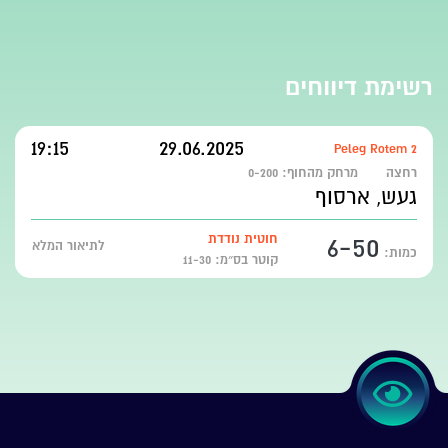
רשימת דיווחים
19:15
29.06.2025
Peleg Rotem 2
רחצה
מרחק מהחוף:
0-200
געש, ארסוף
6-50
חוטית נודדת
לתיאור המלא
כמות:
קוטר בס״מ: 11-30