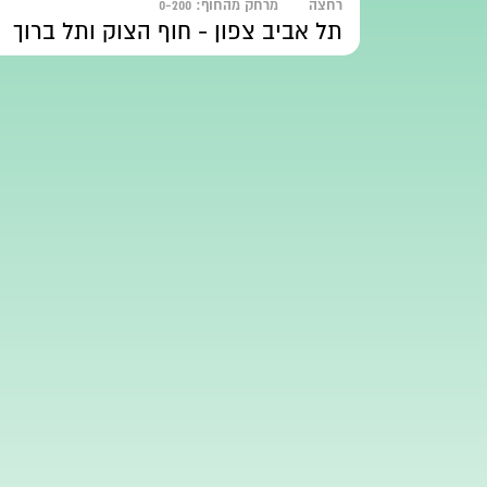
רחצה
מרחק מהחוף:
0-200
תל אביב צפון - חוף הצוק ותל ברוך