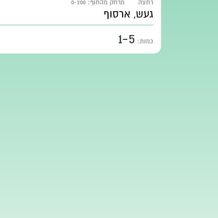
רחצה
מרחק מהחוף:
0-200
געש, ארסוף
1-5
כמות: