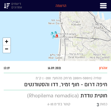
דיווחים
הרשמה
אחרונים
+
−
אהרון
16.09.2021
13:19
שחיה (100m-500m)
מרחק מהחוף: 200- 1 ק"מ
חיפה דרום - חוף זמיר, דדו והסטודנטים
חוטית נודדת
(Rhopilema nomadica)
3
כמות:
קוטר בס״מ:6-10