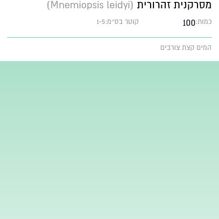
מסרקנית זהרורית
(Mnemiopsis leidyi)
100
כמות:
קוטר בס״מ:1-5
המים קצת צורבים