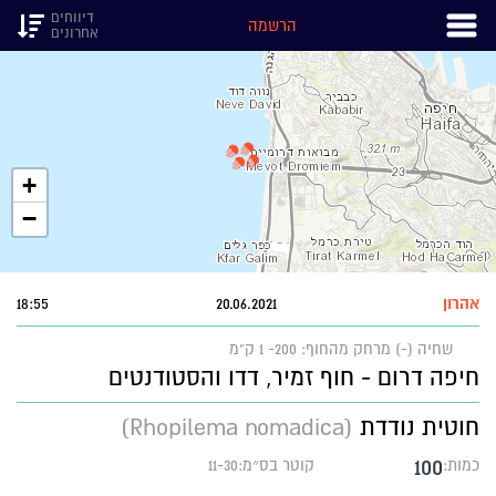
דיווחים
הרשמה
אחרונים
+
−
אהרון
20.06.2021
18:55
שחיה (-)
מרחק מהחוף: 200- 1 ק"מ
חיפה דרום - חוף זמיר, דדו והסטודנטים
חוטית נודדת
(Rhopilema nomadica)
100
כמות:
קוטר בס״מ:11-30