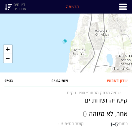
דיווחים
הרשמה
אחרונים
+
−
שרון דאבוש
06.04.2021
22:33
שחיה
מרחק מהחוף: 200- 1 ק"מ
קיסריה ושדות ים
אחר, לא מזוהה
()
1-5
כמות:
קוטר בס״מ:1-5