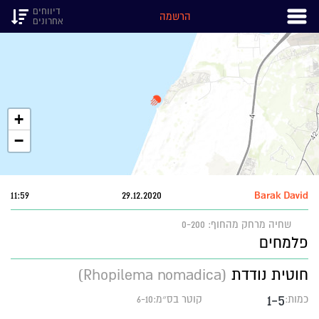
דיווחים
הרשמה
אחרונים
+
−
11:59
29.12.2020
Barak David
שחיה
מרחק מהחוף: 0-200
פלמחים
חוטית נודדת
(Rhopilema nomadica)
1-5
כמות:
קוטר בס״מ:6-10