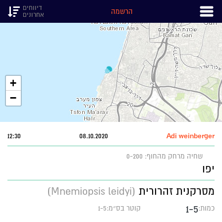
דיווחים
הרשמה
אחרונים
+
−
12:30
08.10.2020
Adi weinberger
שחיה
מרחק מהחוף: 0-200
יפו
מסרקנית זהרורית
(Mnemiopsis leidyi)
1-5
כמות:
קוטר בס״מ:1-5