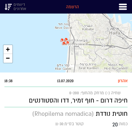
דיווחים
הרשמה
אחרונים
+
−
אהרון
13.07.2020
18:38
שחיה (-)
מרחק מהחוף: 0-200
חיפה דרום - חוף זמיר, דדו והסטודנטים
חוטית נודדת
(Rhopilema nomadica)
20
כמות:
קוטר בס״מ:11-30