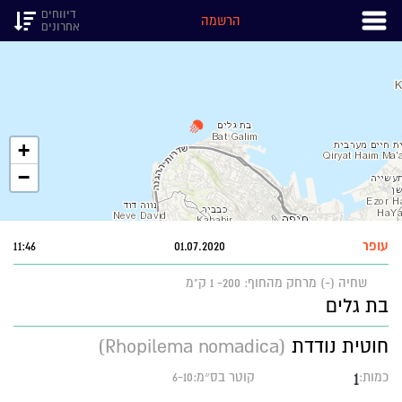
דיווחים
הרשמה
אחרונים
+
−
עופר
01.07.2020
11:46
שחיה (-)
מרחק מהחוף: 200- 1 ק"מ
בת גלים
חוטית נודדת
(Rhopilema nomadica)
1
כמות:
קוטר בס״מ:6-10