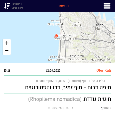
דיווחים
הרשמה
אחרונים
+
−
10:16
12.06.2020
Ofer Katz
הליכה על החוף (0-100m)
מרחק מהחוף: 0-200
חיפה דרום - חוף זמיר, דדו והסטודנטים
חוטית נודדת
(Rhopilema nomadica)
1
כמות:
קוטר בס״מ:11-30