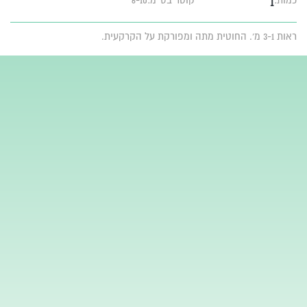
1
כמות:
קוטר בס״מ:6-10
ראות 3-1 מ'. החוטית מתה ומפורקת על הקרקעית.