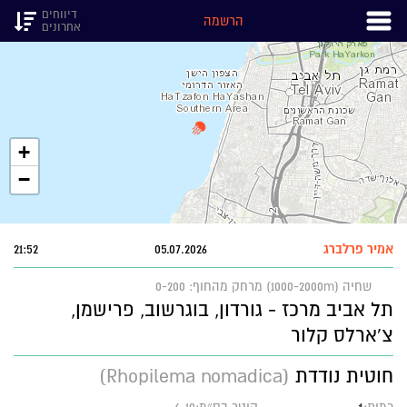
דיווחים
הרשמה
אחרונים
+
−
אמיר פרלברג
05.07.2026
21:52
שחיה (1000-2000m)
מרחק מהחוף: 0-200
תל אביב מרכז - גורדון, בוגרשוב, פרישמן,
צ'ארלס קלור
חוטית נודדת
(Rhopilema nomadica)