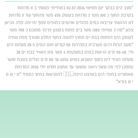
*מצב הים בבקר יום חמישי 02.07.2026 בשחייתי פגשתי ב 8 מדוזות
בקרבת החוף כ 100 מטר 3 מדוזות בעומק 650 מטר מהחוף עוד 5 מדוזות
לא הרגשתי צריבות במים הדגלים אדומים בחופים סחף וזרימה קלה הכיוון
צפון *סה"כ שחיתי 1385 מטר בים פתוח בסגנון פרפר מתוכם כ 700 מטר
לעומק הים הפתוח בבת-ים מחוץ ללגונה בחוף הסלע מצורף מפת שחיה
*משב הרוח דרום מערבית במהירות 08 קמ"ש חום המים 28.5 מעלות הים
גלי, 50-60 ס"מ הראות במים במשקפת 4 מטר מזג האויר בבת ים 30
מעלות הצפי לים בסוף השבוע בשיש מתון עד 80 ס"מ הגלים בשבת סוער
ומסוכן לפי מה שאני רואה ומשער עד אמצע חודש יולי 2026 המדוזות
מאחורינו בחופי הים בארצנו היפה🇮🇱 להתראות בחיוך כתמיד *מ י ש מ
י ש בורא*