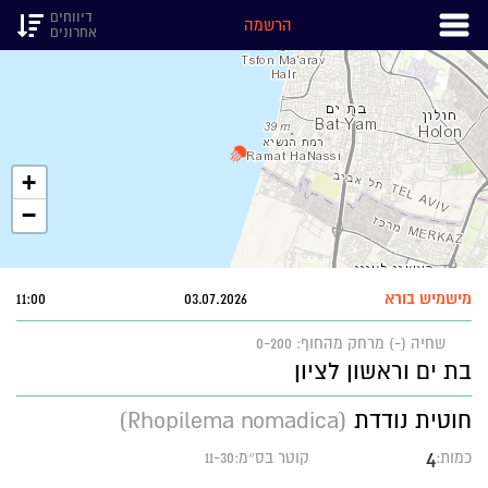
דיווחים
הרשמה
אחרונים
+
−
מישמיש בורא
03.07.2026
11:00
שחיה (-)
מרחק מהחוף: 0-200
בת ים וראשון לציון
חוטית נודדת
(Rhopilema nomadica)
4
כמות:
קוטר בס״מ:11-30