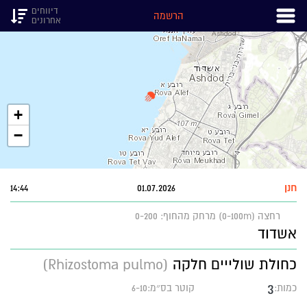
דיווחים
הרשמה
אחרונים
+
−
14:44
01.07.2026
רחצה (0-100m)
מרחק מהחוף: 0-200
אשדוד
כחולת שולייים חלקה
(Rhizostoma pulmo)
3
כמות:
קוטר בס״מ:6-10