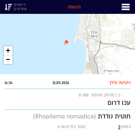
דיווחים
הרשמה
אחרונים
+
−
ניקיטה מילך
31.05.2026
14:34
- (-)
מרחק מהחוף: 0-200
עכו דרום
חוטית נודדת
(Rhopilema nomadica)
2
כמות:
קוטר בס״מ:6-10