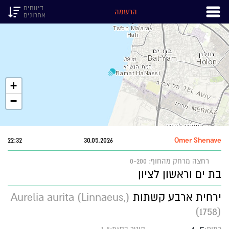
דיווחים
הרשמה
אחרונים
+
−
22:32
30.05.2026
Omer Shenave
רחצה
מרחק מהחוף: 0-200
בת ים וראשון לציון
ירחית ארבע קשתות
(Aurelia aurita (Linnaeus,
1758))