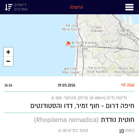
דיווחים
הרשמה
אחרונים
+
−
נוגה לוי
29.05.2026
14:14
גלישת גלים (0-100m)
מרחק מהחוף: 0-200
חיפה דרום - חוף זמיר, דדו והסטודנטים
חוטית נודדת
(Rhopilema nomadica)
10
כמות:
קוטר בס״מ:11-30