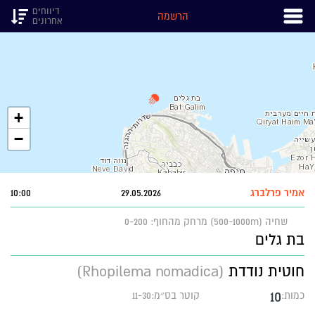
דיווחים
הרשמה
אחרונים
+
−
אמיר פרלברג
29.05.2026
10:00
שחיה (500-1000m)
מרחק מהחוף: 0-200
בת גלים
חוטית נודדת
(Rhopilema nomadica)
10
כמות:
קוטר בס״מ:11-30