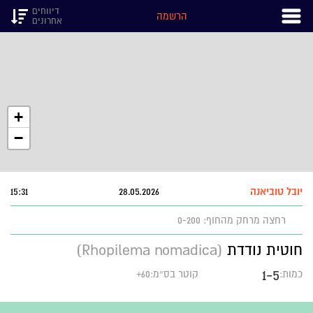
דיווחים
הרשמה
אחרונים
+
−
יובל טוביאנה
28.05.2026
15:31
רחצה
מרחק מהחוף: 0-200
חוטית נודדת
(Rhopilema nomadica)
1-5
כמות:
קוטר בס״מ:60+