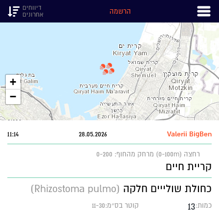
דיווחים
הרשמה
אחרונים
+
−
11:14
28.05.2026
Valerii BigBen
רחצה (0-100m)
מרחק מהחוף: 0-200
קריית חיים
כחולת שולייים חלקה
(Rhizostoma pulmo)
13
כמות:
קוטר בס״מ:11-30