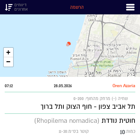
דיווחים
הרשמה
אחרונים
+
−
07:12
28.05.2026
Oren Azaria
שחיה (-)
מרחק מהחוף: 0-200
תל אביב צפון - חוף הצוק ותל ברוך
חוטית נודדת
(Rhopilema nomadica)
10
כמות:
קוטר בס״מ:11-30