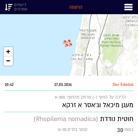
דיווחים
הרשמה
אחרונים
+
−
20:42
27.05.2026
Dor Edelist
הליכה על החוף (-)
מרחק מהחוף: 0-200
מעגן מיכאל וג'אסר א זרקא
חוטית נודדת
(Rhopilema nomadica)
30
כמות:
קוטר בס״מ:11-30