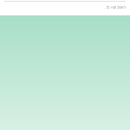
ראות 10< מ'.