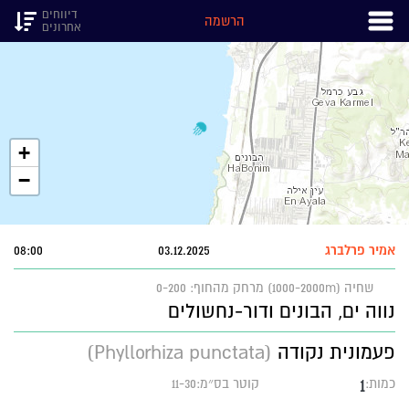
דיווחים
הרשמה
אחרונים
+
−
אמיר פרלברג
03.12.2025
08:00
שחיה (1000-2000m)
מרחק מהחוף: 0-200
נווה ים, הבונים ודור-נחשולים
פעמונית נקודה
(Phyllorhiza punctata)
1
כמות:
קוטר בס״מ:11-30