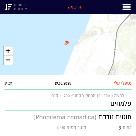
דיווחים
הרשמה
אחרונים
+
−
נטעלי עלי
19.10.2025
14:34
רחצה (0-100m)
מרחק מהחוף: 200- 1 ק"מ
פלמחים
חוטית נודדת
(Rhopilema nomadica)
2
כמות:
קוטר בס״מ:11-30