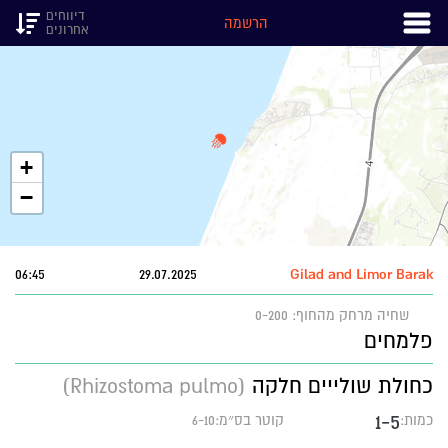
דיווחים
הרשמה
אחרונים
+
−
06:45
29.07.2025
Gilad and Limor Barak
שחיה
מרחק מהחוף: 0-200
פלמחים
כחולת שולייים חלקה
(Rhizostoma pulmo)
1-5
כמות:
קוטר בס״מ:6-10