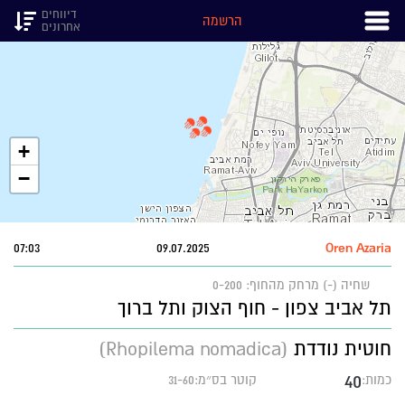
דיווחים
הרשמה
אחרונים
+
−
07:03
09.07.2025
Oren Azaria
שחיה (-)
מרחק מהחוף: 0-200
תל אביב צפון - חוף הצוק ותל ברוך
חוטית נודדת
(Rhopilema nomadica)
40
כמות:
קוטר בס״מ:31-60