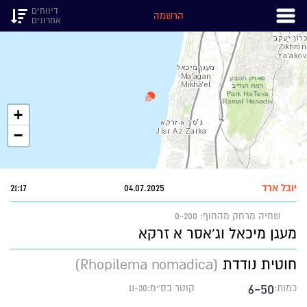
דיווחים
הרשמה
אחרונים
+
−
יובל ארד
04.07.2025
21:17
שחיה
מרחק מהחוף: 0-200
מעגן מיכאל וג'אסר א זרקא
חוטית נודדת
(Rhopilema nomadica)
6-50
כמות:
קוטר בס״מ:11-30