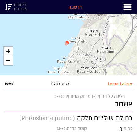
דיווחים
הרשמה
אחרונים
+
−
15:59
04.07.2025
Leora Lakser
הליכה על החוף (-)
מרחק מהחוף: 0-200
אשדוד
כחולת שולייים חלקה
(Rhizostoma pulmo)
3
כמות:
קוטר בס״מ:31-60