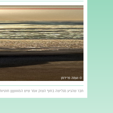
© נעמה פרידמן
חבר שהגיע מגלישה בחוף הצוק אמר שיש המווווןןןן חוטיות