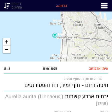
דיווחים
הרשמה
אחרונים
+
−
איתן ארבוזוב
29.06.2025
18:18
שחיה
מרחק מהחוף: 0-200
חיפה דרום - חוף זמיר, דדו והסטודנטים
ירחית ארבע קשתות
(Aurelia aurita (Linnaeus,
1758))