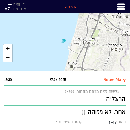
דיווחים
הרשמה
אחרונים
+
−
17:30
27.06.2025
Noam Matry
גלישת גלים
מרחק מהחוף: 0-200
הרצליה
אחר, לא מזוהה
()
1-5
כמות:
קוטר בס״מ:6-10