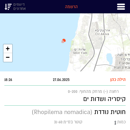
דיווחים
הרשמה
אחרונים
+
−
הילה כהן
27.06.2025
18:26
רחצה (-)
מרחק מהחוף: 0-200
קיסריה ושדות ים
חוטית נודדת
(Rhopilema nomadica)
1
כמות:
קוטר בס״מ:31-60