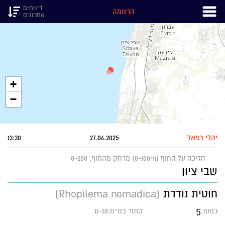
דיווחים
הרשמה
אחרונים
+
−
יהלי רפאל
27.06.2025
13:30
הליכה על החוף (0-100m)
מרחק מהחוף: 0-200
שבי ציון
חוטית נודדת
(Rhopilema nomadica)
5
כמות:
קוטר בס״מ:11-30