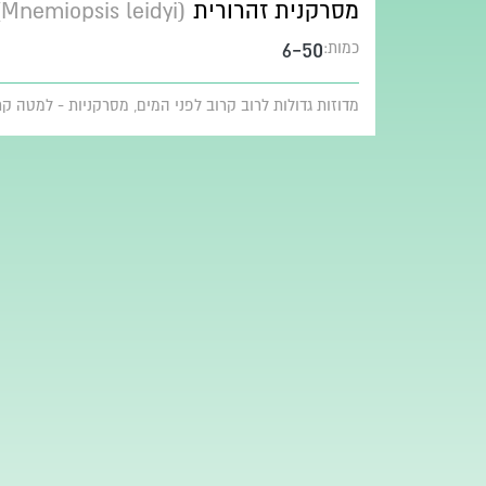
מסרקנית זהרורית
(Mnemiopsis leidyi)
6-50
כמות:
מדוזות גדולות לרוב קרוב לפני המים, מסרקניות - למטה ק