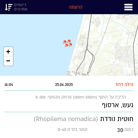
דיווחים
הרשמה
אחרונים
+
−
הילה דרור
25.06.2025
16:04
הליכה על החוף (100m-500m)
מרחק מהחוף: 0-200
געש, ארסוף
חוטית נודדת
(Rhopilema nomadica)
30
כמות:
קוטר בס״מ:31-60