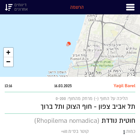
דיווחים
הרשמה
אחרונים
+
−
13:16
16.03.2025
Yagil Barel
הליכה על החוף (-)
מרחק מהחוף: 0-200
תל אביב צפון - חוף הצוק ותל ברוך
חוטית נודדת
(Rhopilema nomadica)
1
כמות:
קוטר בס״מ:60+