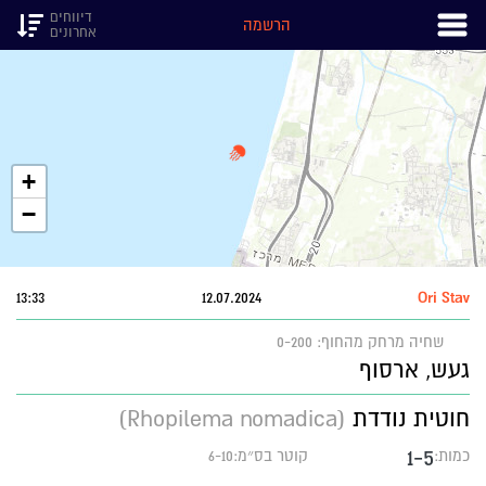
דיווחים
הרשמה
אחרונים
+
−
13:33
12.07.2024
Ori Stav
שחיה
מרחק מהחוף: 0-200
געש, ארסוף
חוטית נודדת
(Rhopilema nomadica)
1-5
כמות:
קוטר בס״מ:6-10