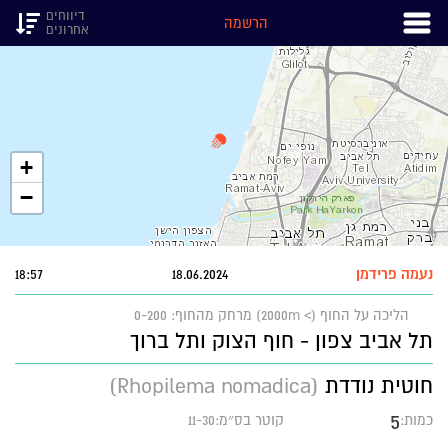
דיווחים
הרשמה
אחרונים
+
−
נעמה פרידמן
18.06.2024
18:57
הליכה על החוף (> 2000m)
מרחק מהחוף: 0-200
תל אביב צפון - חוף הצוק ותל ברוך
חוטית נודדת
(Rhopilema nomadica)
5
כמות:
קוטר בס״מ:11-30