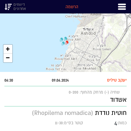
דיווחים
הרשמה
אחרונים
+
−
יעקב טיליס
09.06.2024
06:30
שחיה (-)
מרחק מהחוף: 0-200
אשדוד
חוטית נודדת
(Rhopilema nomadica)
4
כמות:
קוטר בס״מ:11-30